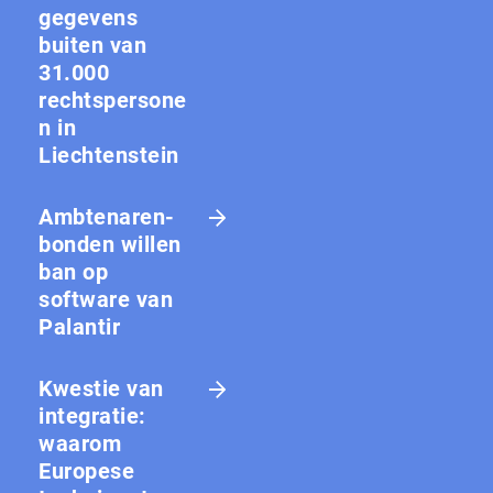
gegevens
buiten van
31.000
rechtspersone
n in
Liechtenstein
Amb­te­na­ren­
bon­den willen
ban op
software van
Palantir
Kwestie van
integratie:
waarom
Europese