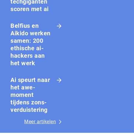
techgiganten
scoren met ai
Belfius en
Aikido werken
samen: 200
ethische ai-
hackers aan
het werk
Ai speurt naar
het awe-
moment
tijdens zons­
ver­duis­te­ring
Meer artikelen