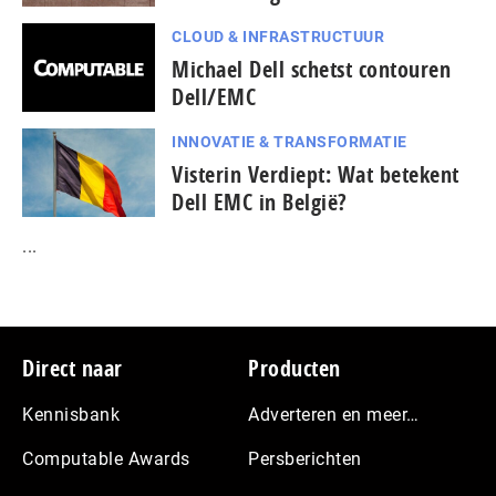
CLOUD & INFRASTRUCTUUR
Michael Dell schetst contouren
Dell/EMC
INNOVATIE & TRANSFORMATIE
Visterin Verdiept: Wat betekent
Dell EMC in België?
...
Footer
Direct naar
Producten
Kennisbank
Adverteren en meer…
Computable Awards
Persberichten