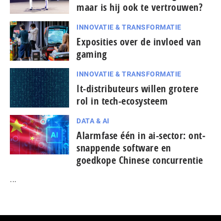
maar is hij ook te vertrouwen?
INNOVATIE & TRANSFORMATIE
Exposities over de invloed van
gaming
INNOVATIE & TRANSFORMATIE
It-dis­tri­bu­teurs willen grotere
rol in tech-ecosysteem
DATA & AI
Alarmfase één in ai-sector: ont­
snap­pen­de software en
goedkope Chinese con­cur­ren­tie
...