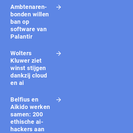
Amb­te­na­ren­
bon­den willen
ban op
software van
Palantir
Wolters
Kluwer ziet
winst stijgen
dankzij cloud
en ai
Belfius en
Aikido werken
samen: 200
ethische ai-
hackers aan