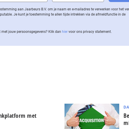
 toestemming aan Jaarbeurs B.V. om je naam en e-mailadres te verwerken voor het v
ble. Je kunt je toestemming te allen tijde intrekken via de af­meld­func­tie in de
 met jouw per­soons­ge­ge­vens? Klik dan
hier
voor ons privacy statement.
DA
ankplatform met
Be
mi