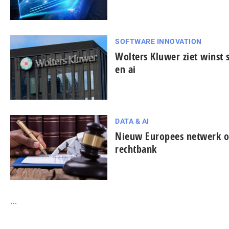
SOFTWARE INNOVATION
Wolters Kluwer ziet winst s
en ai
DATA & AI
Nieuw Europees netwerk on
rechtbank
...