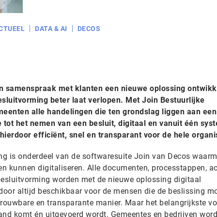
CTUEEL
DATA & AI
DECOS
in samenspraak met klanten een nieuwe oplossing ontwikk
esluitvorming beter laat verlopen. Met Join Bestuurlijke
eenten alle handelingen die ten grondslag liggen aan een
ie tot het nemen van een besluit, digitaal en vanuit één sys
hierdoor efficiënt, snel en transparant voor de hele organi
ing is onderdeel van de softwaresuite Join van Decos waar
n kunnen digitaliseren. Alle documenten, processtappen, ac
besluitvorming worden met de nieuwe oplossing digitaal
rdoor altijd beschikbaar voor de mensen die de beslissing m
trouwbare en transparante manier. Maar het belangrijkste vo
 stand komt én uitgevoerd wordt. Gemeentes en bedrijven wor