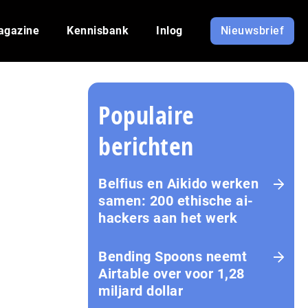
agazine
Kennisbank
Inlog
Nieuwsbrief
Populaire
berichten
Belfius en Aikido werken
samen: 200 ethische ai-
hackers aan het werk
Bending Spoons neemt
Airtable over voor 1,28
miljard dollar