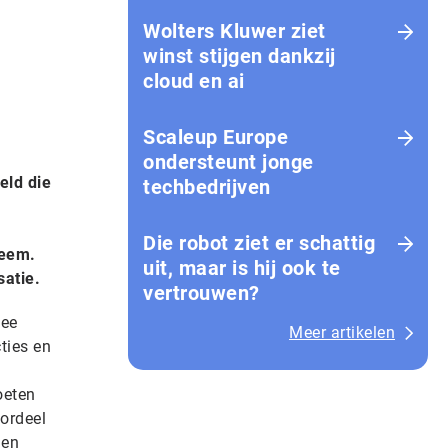
Wolters Kluwer ziet
winst stijgen dankzij
cloud en ai
Scaleup Europe
ondersteunt jonge
eld die
techbedrijven
Die robot ziet er schattig
teem.
uit, maar is hij ook te
satie.
vertrouwen?
mee
Meer artikelen
ties en
oeten
ordeel
den