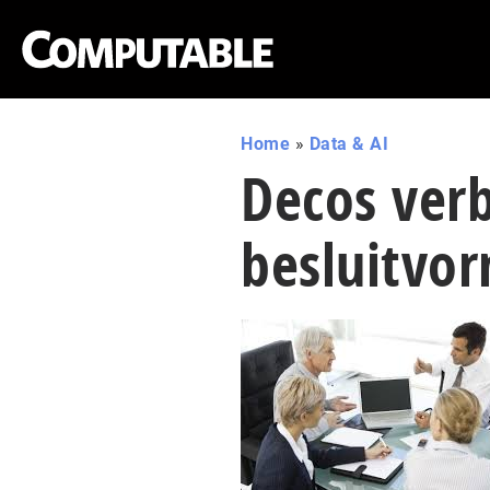
Home
»
Data & AI
Decos verb
besluitvo