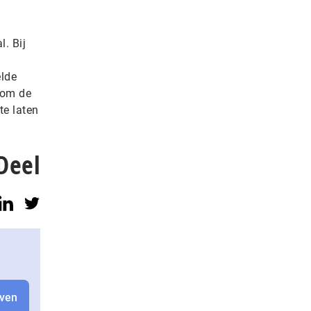
. Bij
elde
k om de
te laten
Deel