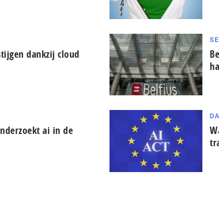
SE
tijgen dankzij cloud
Be
ha
DA
derzoekt ai in de
Wa
tr