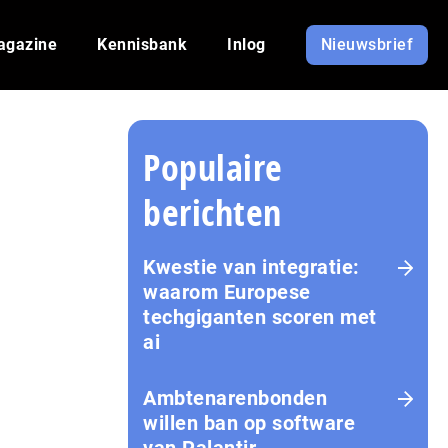
agazine
Kennisbank
Inlog
Nieuwsbrief
Populaire
berichten
Kwestie van integratie:
waarom Europese
techgiganten scoren met
ai
Amb­te­na­ren­bon­den
willen ban op software