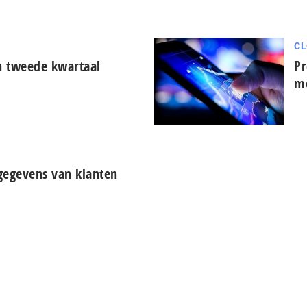
CL
in tweede kwartaal
Pr
mo
gegevens van klanten