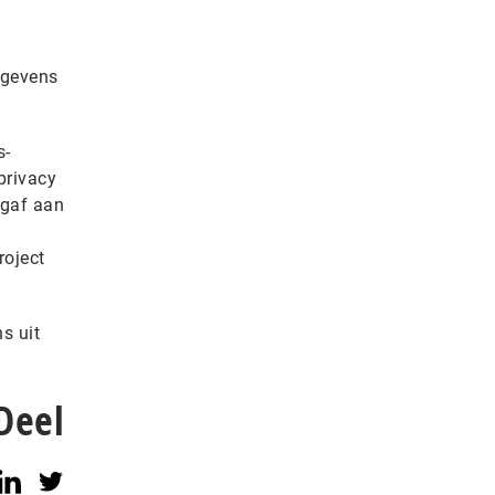
egevens
s-
privacy
 gaf aan
roject
s uit
.
Deel