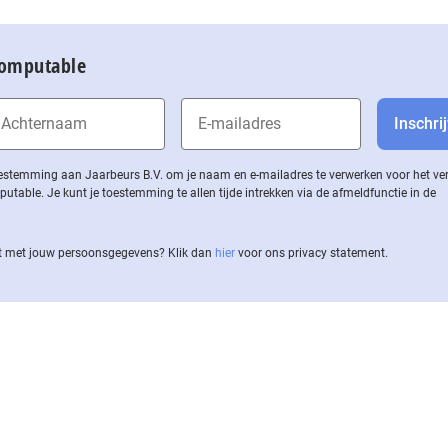
Computable
 toestemming aan Jaarbeurs B.V. om je naam en e-mailadres te verwerken voor het v
ble. Je kunt je toestemming te allen tijde intrekken via de af­meld­func­tie in de
 met jouw per­soons­ge­ge­vens? Klik dan
hier
voor ons privacy statement.