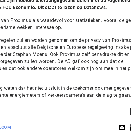
at zijn mobiele telefoongegevens delen met de Algemene
de FOD Economie. Dit staat te lezen op Datanews.
s van Proximus als waardevol voor statistieken. Vooral de g
toerisme wekken interesse op.
regelen zullen worden genomen om de privacy van Proximu
len absoluut alle Belgische en Europese regelgeving inzake 
dvoerder Stephan Moens. Ook Proximus zelf benadrukte dit en
oorgegeven zullen worden. De AD gaf ook nog aan dat de
s en dat ook andere operatoren welkom zijn om mee in het p
og weten dat het niet uitsluit in de toekomst ook met gegeven
igente energiemeters of verkeerscamera’s aan de slag te gaan
ECOM