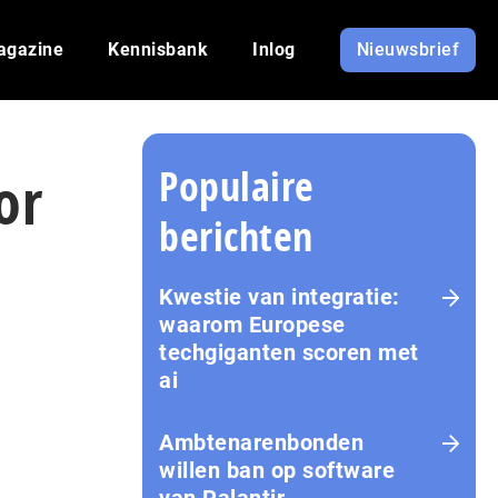
agazine
Kennisbank
Inlog
Nieuwsbrief
Populaire
or
berichten
Kwestie van integratie:
waarom Europese
techgiganten scoren met
ai
Amb­te­na­ren­bon­den
willen ban op software