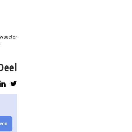
uwsector
p
Deel