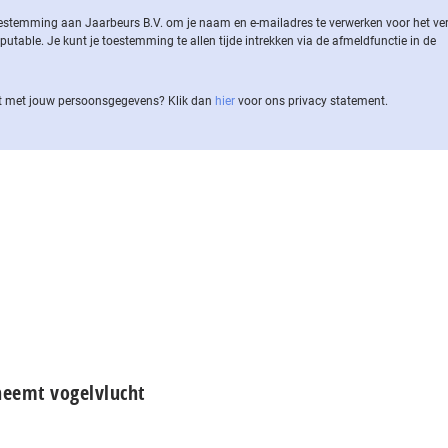
 toestemming aan Jaarbeurs B.V. om je naam en e-mailadres te verwerken voor het v
ble. Je kunt je toestemming te allen tijde intrekken via de af­meld­func­tie in de
 met jouw per­soons­ge­ge­vens? Klik dan
hier
voor ons privacy statement.
neemt vogelvlucht