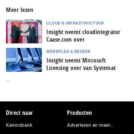
Meer lezen
CLOUD & INFRASTRUCTUUR
Insight neemt cloudintegrator
Caase.com over
WERKPLEK & BEHEER
Insight neemt Microsoft
Licensing over van Systemat
...
Footer
Direct naar
Producten
Kennisbank
Adverteren en meer…