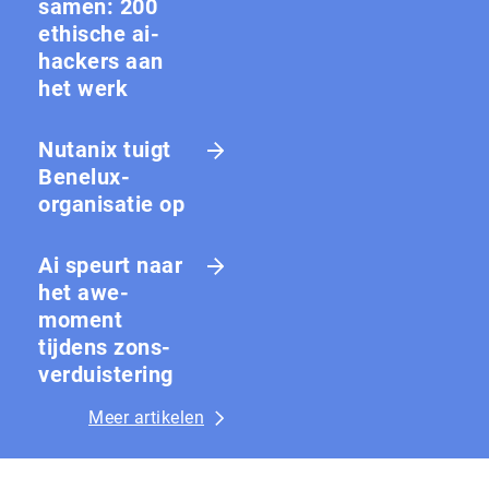
samen: 200
ethische ai-
hackers aan
het werk
Nutanix tuigt
Benelux-
organisatie op
Ai speurt naar
het awe-
moment
tijdens zons­
ver­duis­te­ring
Meer artikelen