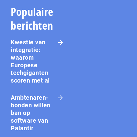
Populaire
berichten
Kwestie van
integratie:
waarom
Europese
techgiganten
scoren met ai
Amb­te­na­ren­
bon­den willen
ban op
software van
Palantir