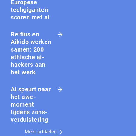
Europese
techgiganten
scoren met ai
Belfius en
Aikido werken
samen: 200
ethische ai-
hackers aan
het werk
Ai speurt naar
het awe-
moment
tijdens zons­
ver­duis­te­ring
Meer artikelen