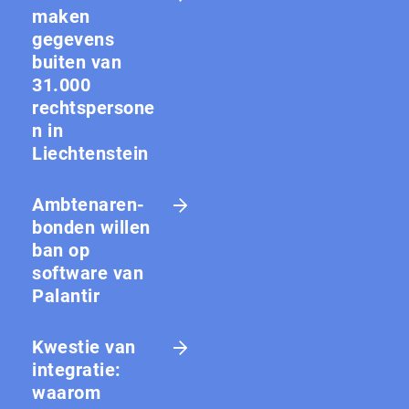
maken
gegevens
buiten van
31.000
rechtspersone
n in
Liechtenstein
Amb­te­na­ren­
bon­den willen
ban op
software van
Palantir
Kwestie van
integratie:
waarom