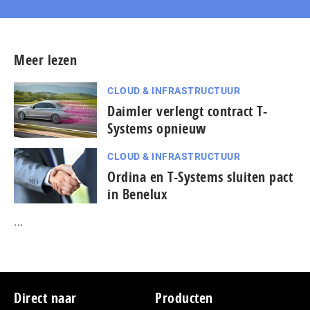
Meer lezen
CLOUD & INFRASTRUCTUUR
Daimler verlengt contract T-
Systems opnieuw
CLOUD & INFRASTRUCTUUR
Ordina en T-Systems sluiten pact
in Benelux
...
Footer
Direct naar
Producten