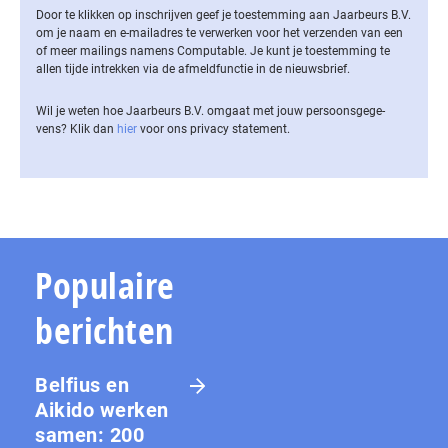
Door te klikken op inschrijven geef je toestemming aan Jaarbeurs B.V.
om je naam en e-mailadres te verwerken voor het verzenden van een
of meer mailings namens Computable. Je kunt je toestemming te
allen tijde intrekken via de af­meld­func­tie in de nieuwsbrief.
Wil je weten hoe Jaarbeurs B.V. omgaat met jouw per­soons­ge­ge­
vens? Klik dan
hier
voor ons privacy statement.
Populaire
berichten
Belfius en
Aikido werken
samen: 200