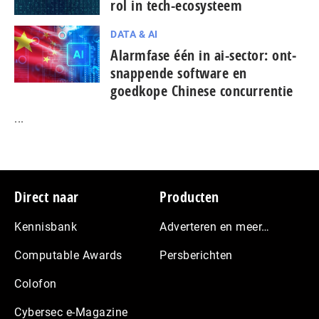
rol in tech-ecosysteem
DATA & AI
Alarmfase één in ai-sector: ont­
snap­pen­de software en
goedkope Chinese con­cur­ren­tie
...
Footer
Direct naar
Producten
Kennisbank
Adverteren en meer…
Computable Awards
Persberichten
Colofon
Cybersec e-Magazine