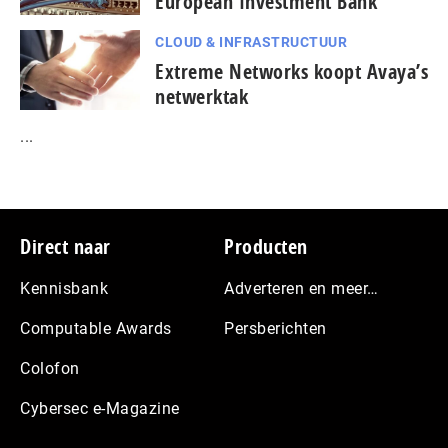
European Investment Bank
CLOUD & INFRASTRUCTUUR
Extreme Networks koopt Avaya’s
netwerktak
...
Footer
Direct naar
Producten
Kennisbank
Adverteren en meer…
Computable Awards
Persberichten
Colofon
Cybersec e-Magazine