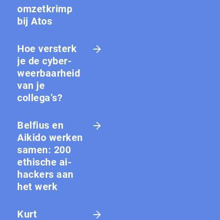
omzetkrimp
bij Atos
Hoe versterk
je de cy­ber­
weer­baar­heid
van je
collega’s?
Belfius en
Aikido werken
samen: 200
ethische ai-
hackers aan
het werk
Kurt