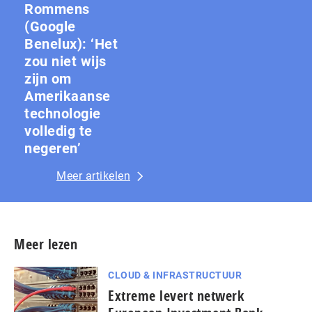
Rommens
(Google
Benelux): ‘Het
zou niet wijs
zijn om
Amerikaanse
technologie
volledig te
negeren’
Meer artikelen
Meer lezen
CLOUD & INFRASTRUCTUUR
Extreme levert netwerk