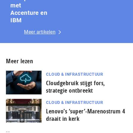
met
Accenture en
IBM
Meer artikelen
Meer lezen
CLOUD & INFRASTRUCTUUR
Cloudgebruik stijgt fors,
strategie ontbreekt
CLOUD & INFRASTRUCTUUR
Lenovo’s ‘super’-Marenostrum 4
draait in kerk
...