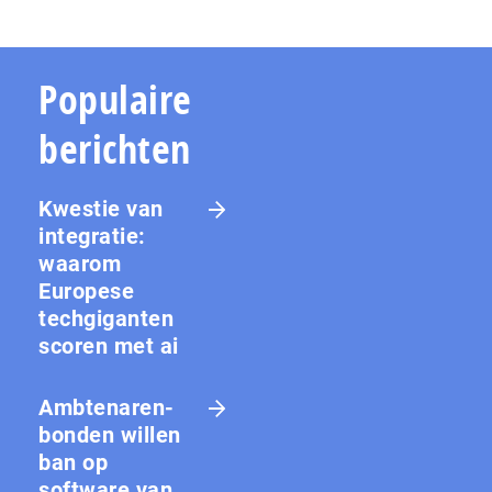
Populaire
berichten
Kwestie van
integratie:
waarom
Europese
techgiganten
scoren met ai
Amb­te­na­ren­
bon­den willen
ban op
software van