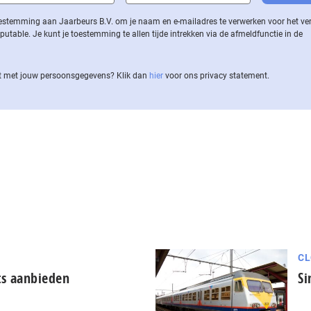
 toestemming aan Jaarbeurs B.V. om je naam en e-mailadres te verwerken voor het v
ble. Je kunt je toestemming te allen tijde intrekken via de af­meld­func­tie in de
 met jouw per­soons­ge­ge­vens? Klik dan
hier
voor ons privacy statement.
CL
ts aanbieden
Si