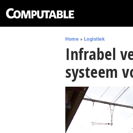
Home
»
Logistiek
Infrabel v
systeem vo