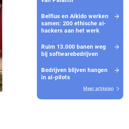
van Palantir
Belfius en Aikido werken
samen: 200 ethische ai-
hackers aan het werk
Ruim 13.000 banen weg
bij softwarebedrijven
Bedrijven blijven hangen
in ai-pilots
Meer artikelen