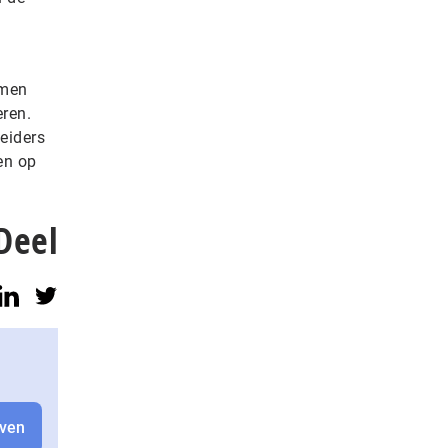
emen
ren.
eiders
en op
Deel