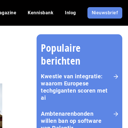
agazine
Kennisbank
Inlog
Nieuwsbrief
Populaire
berichten
Kwestie van integratie:
waarom Europese
techgiganten scoren met
ai
Amb­te­na­ren­bon­den
willen ban op software