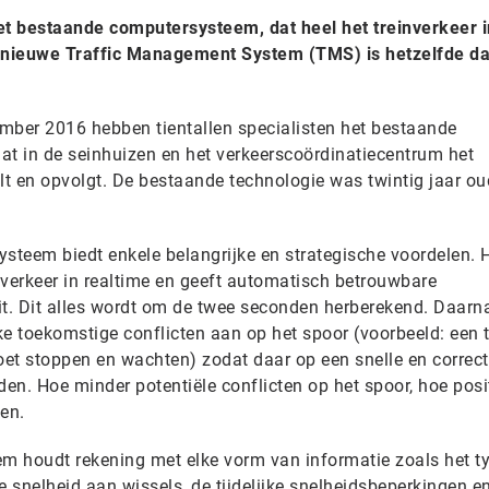
t bestaande computersysteem, dat heel het treinverkeer i
t nieuwe Traffic Management System (TMS) is hetzelfde da
mber 2016 hebben tientallen specialisten het bestaande
t in de seinhuizen en het verkeerscoördinatiecentrum het
gelt en opvolgt. De bestaande technologie was twintig jaar ou
ysteem biedt enkele belangrijke en strategische voordelen. 
nverkeer in realtime en geeft automatisch betrouwbare
rit. Dit alles wordt om de twee seconden herberekend. Daarn
e toekomstige conflicten aan op het spoor (voorbeeld: een t
oet stoppen en wachten) zodat daar op een snelle en correc
en. Hoe minder potentiële conflicten op het spoor, hoe posi
en.
m houdt rekening met elke vorm van informatie zoals het t
de snelheid aan wissels, de tijdelijke snelheidsbeperkingen e