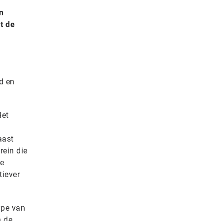
n
t de
d en
Het
aast
rein die
te
tiever
ype van
n de