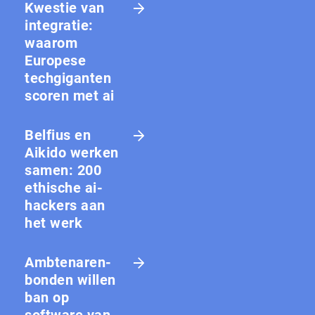
Kwestie van
integratie:
waarom
Europese
techgiganten
scoren met ai
Belfius en
Aikido werken
samen: 200
ethische ai-
hackers aan
het werk
Amb­te­na­ren­
bon­den willen
ban op