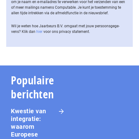
om je naam en e-mailadres te verwerken voor het verzenden van een
of meer mailings namens Computable. Je kunt je toestemming te
allen tijde intrekken via de af­meld­func­tie in de nieuwsbrief.
Wil je weten hoe Jaarbeurs B.V. omgaat met jouw per­soons­ge­ge­
vens? Klik dan
hier
voor ons privacy statement.
Populaire
berichten
Kwestie van
integratie:
waarom
Europese