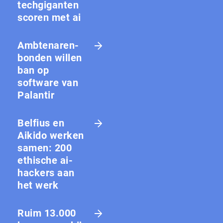
techgiganten
scoren met ai
Amb­te­na­ren­
bon­den willen
ban op
software van
Palantir
Belfius en
Aikido werken
samen: 200
ethische ai-
hackers aan
het werk
Ruim 13.000