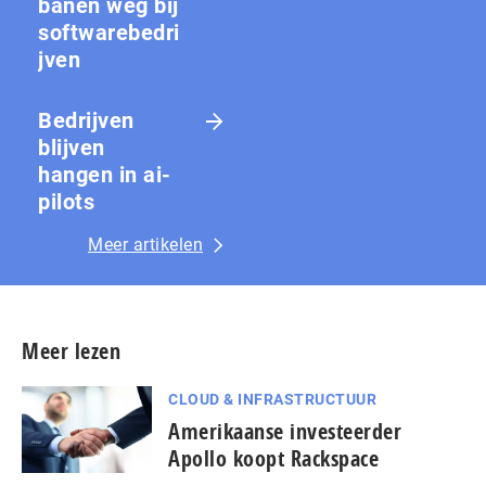
banen weg bij
softwarebedri
jven
Bedrijven
blijven
hangen in ai-
pilots
Meer artikelen
Meer lezen
CLOUD & INFRASTRUCTUUR
Amerikaanse investeerder
Apollo koopt Rackspace