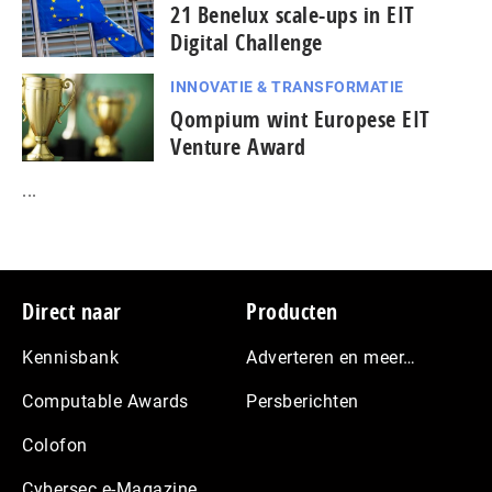
21 Benelux scale-ups in EIT
Digital Challenge
INNOVATIE & TRANSFORMATIE
Qompium wint Europese EIT
Venture Award
...
Footer
Direct naar
Producten
Kennisbank
Adverteren en meer…
Computable Awards
Persberichten
Colofon
Cybersec e-Magazine