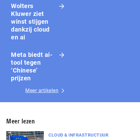
Wolters
Kluwer ziet
winst stijgen
dankzij cloud
en ai
Meta biedt ai-
tool tegen
‘Chinese’
prijzen
Meer artikelen
Meer lezen
CLOUD & INFRASTRUCTUUR