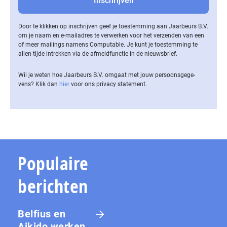
Door te klikken op inschrijven geef je toestemming aan Jaarbeurs B.V.
om je naam en e-mailadres te verwerken voor het verzenden van een
of meer mailings namens Computable. Je kunt je toestemming te
allen tijde intrekken via de af­meld­func­tie in de nieuwsbrief.
Wil je weten hoe Jaarbeurs B.V. omgaat met jouw per­soons­ge­ge­
vens? Klik dan
hier
voor ons privacy statement.
Populaire
berichten
Belfius en
Aikido werken