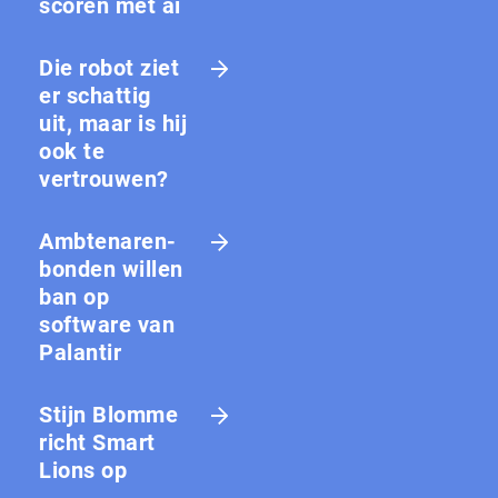
scoren met ai
Die robot ziet
er schattig
uit, maar is hij
ook te
vertrouwen?
Amb­te­na­ren­
bon­den willen
ban op
software van
Palantir
Stijn Blomme
richt Smart
Lions op