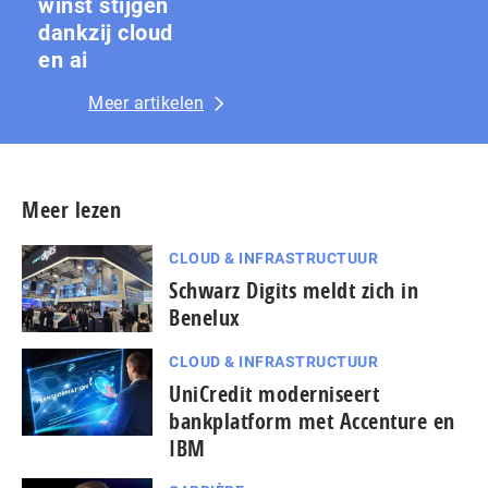
winst stijgen
dankzij cloud
en ai
Meer artikelen
Meer lezen
CLOUD & INFRASTRUCTUUR
Schwarz Digits meldt zich in
Benelux
CLOUD & INFRASTRUCTUUR
UniCredit moderniseert
bankplatform met Accenture en
IBM