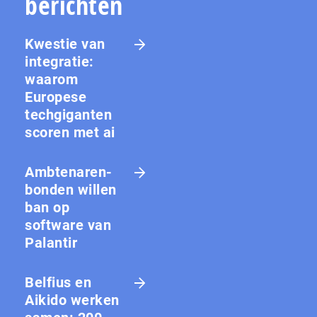
berichten
Kwestie van
integratie:
waarom
Europese
techgiganten
scoren met ai
Amb­te­na­ren­
bon­den willen
ban op
software van
Palantir
Belfius en
Aikido werken