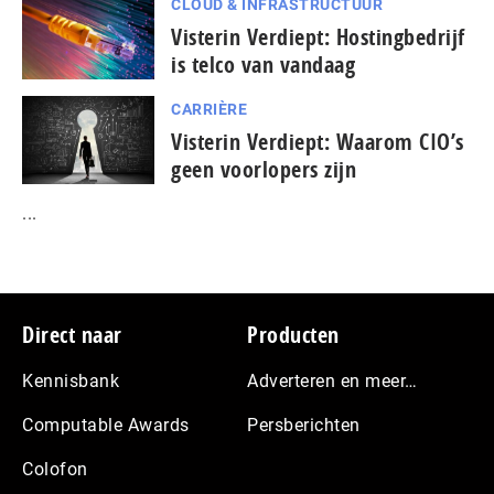
CLOUD & INFRASTRUCTUUR
Visterin Verdiept: Hostingbedrijf
is telco van vandaag
CARRIÈRE
Visterin Verdiept: Waarom CIO’s
geen voorlopers zijn
...
Footer
Direct naar
Producten
Kennisbank
Adverteren en meer…
Computable Awards
Persberichten
Colofon