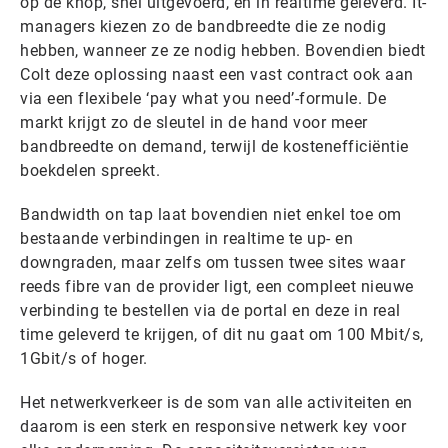
op de knop, snel uitgevoerd, en in realtime geleverd. It-
managers kiezen zo de bandbreedte die ze nodig
hebben, wanneer ze ze nodig hebben. Bovendien biedt
Colt deze oplossing naast een vast contract ook aan
via een flexibele ‘pay what you need’-formule. De
markt krijgt zo de sleutel in de hand voor meer
bandbreedte on demand, terwijl de kostenefficiëntie
boekdelen spreekt.
Bandwidth on tap laat bovendien niet enkel toe om
bestaande verbindingen in realtime te up- en
downgraden, maar zelfs om tussen twee sites waar
reeds fibre van de provider ligt, een compleet nieuwe
verbinding te bestellen via de portal en deze in real
time geleverd te krijgen, of dit nu gaat om 100 Mbit/s,
1Gbit/s of hoger.
Het netwerkverkeer is de som van alle activiteiten en
daarom is een sterk en responsive netwerk key voor