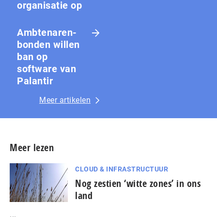
organisatie op
Amb­te­na­ren­
bon­den willen
ban op
software van
Palantir
Meer artikelen
Meer lezen
CLOUD & INFRASTRUCTUUR
Nog zestien ‘witte zones’ in ons
land
...