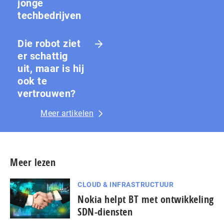
jonge
techbedrijven
Die robot ziet
er schattig
uit, maar is hij
ook te
vertrouwen?
Meer artikelen
Meer lezen
CLOUD & INFRASTRUCTUUR
Nokia helpt BT met ontwikkeling
SDN-diensten