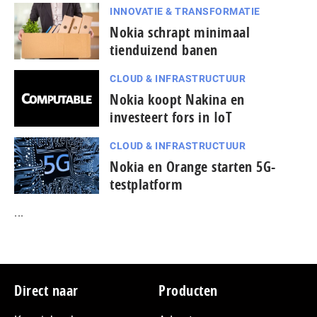
INNOVATIE & TRANSFORMATIE
Nokia schrapt minimaal
tienduizend banen
CLOUD & INFRASTRUCTUUR
Nokia koopt Nakina en
investeert fors in IoT
CLOUD & INFRASTRUCTUUR
Nokia en Orange starten 5G-
testplatform
...
Footer
Direct naar
Producten