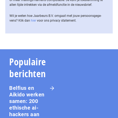
allen tijde intrekken via de af­meld­func­tie in de nieuwsbrief.
Wil je weten hoe Jaarbeurs B.V. omgaat met jouw per­soons­ge­ge­
vens? Klik dan
hier
voor ons privacy statement.
Populaire
berichten
Belfius en
Aikido werken
samen: 200
ethische ai-
hackers aan