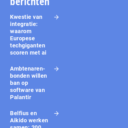
berichten
Kwestie van
integratie:
waarom
Europese
techgiganten
scoren met ai
Amb­te­na­ren­
bon­den willen
ban op
software van
Palantir
Belfius en
Aikido werken
samen: 200