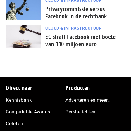
CLOUD & INFRASTRUCTUUR
Privacycommissie versus
Facebook in de rechtbank
CLOUD & INFRASTRUCTUUR
EC straft Facebook met boete
van 110 miljoen euro
...
Footer
Direct naar
Producten
Kennisbank
Adverteren en meer…
Computable Awards
Persberichten
Colofon