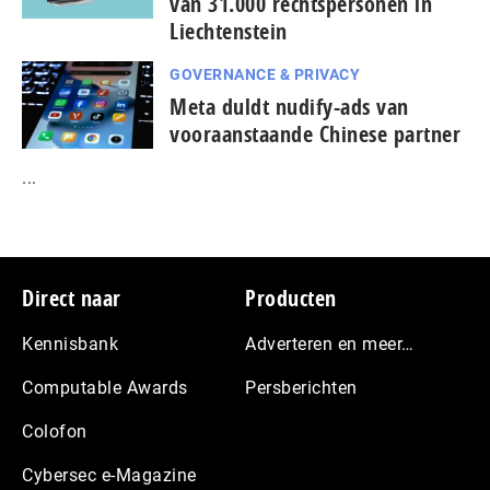
van 31.000 rechtspersonen in
Liechtenstein
GOVERNANCE & PRIVACY
Meta duldt nudify-ads van
vooraanstaande Chinese partner
...
Footer
Direct naar
Producten
Kennisbank
Adverteren en meer…
Computable Awards
Persberichten
Colofon
Cybersec e-Magazine