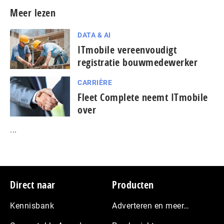
Meer lezen
DATA & AI
ITmobile vereenvoudigt
registratie bouwmedewerker
CARRIÈRE
Fleet Complete neemt ITmobile
over
...
Footer
Direct naar
Producten
Kennisbank
Adverteren en meer…