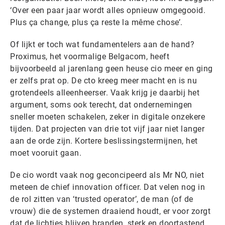
‘Over een paar jaar wordt alles opnieuw omgegooid.
Plus ça change, plus ça reste la même chose’.
Of lijkt er toch wat fundamentelers aan de hand?
Proximus, het voormalige Belgacom, heeft
bijvoorbeeld al jarenlang geen heuse cio meer en ging
er zelfs prat op. De cto kreeg meer macht en is nu
grotendeels alleenheerser. Vaak krijg je daarbij het
argument, soms ook terecht, dat ondernemingen
sneller moeten schakelen, zeker in digitale onzekere
tijden. Dat projecten van drie tot vijf jaar niet langer
aan de orde zijn. Kortere beslissingstermijnen, het
moet vooruit gaan.
De cio wordt vaak nog geconcipeerd als Mr NO, niet
meteen de chief innovation officer. Dat velen nog in
de rol zitten van ‘trusted operator’, de man (of de
vrouw) die de systemen draaiend houdt, er voor zorgt
dat de lichtjes blijven branden, sterk en doortastend,