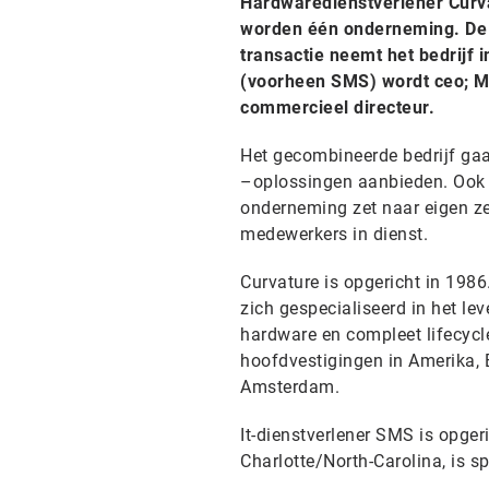
Hardwaredienstverlener Curva
worden één onderneming. De f
transactie neemt het bedrijf
(voorheen SMS) wordt ceo; Mi
commercieel directeur.
Het gecombineerde bedrijf gaat
–oplossingen aanbieden. Ook 
onderneming zet naar eigen z
medewerkers in dienst.
Curvature is opgericht in 198
zich gespecialiseerd in het l
hardware en compleet lifecycl
hoofdvestigingen in Amerika, 
Amsterdam.
It-dienstverlener SMS is opge
Charlotte/North-Carolina, is s