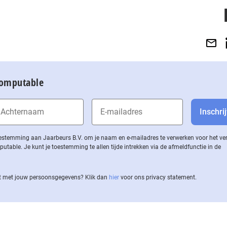
Computable
 toestemming aan Jaarbeurs B.V. om je naam en e-mailadres te verwerken voor het v
ble. Je kunt je toestemming te allen tijde intrekken via de af­meld­func­tie in de
 met jouw per­soons­ge­ge­vens? Klik dan
hier
voor ons privacy statement.