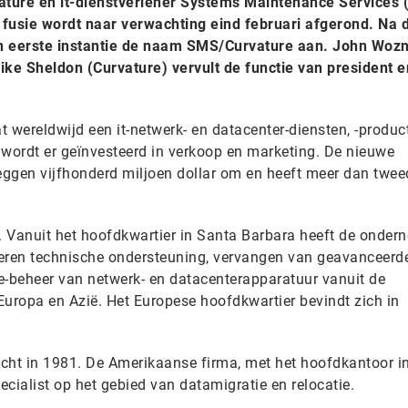
ture en it-dienstverlener Systems Maintenance Services 
usie wordt naar verwachting eind februari afgerond. Na 
 in eerste instantie de naam SMS/Curvature aan. John Woz
ke Sheldon (Curvature) vervult de functie van president e
 wereldwijd een it-netwerk- en datacenter-diensten, -produc
wordt er geïnvesteerd in verkoop en marketing. De nieuwe
eggen vijfhonderd miljoen dollar om en heeft meer dan twe
6. Vanuit het hoofdkwartier in Santa Barbara heeft de onder
everen technische ondersteuning, vervangen van geavanceerd
e-beheer van netwerk- en datacenterapparatuur vanuit de
Europa en Azië. Het Europese hoofdkwartier bevindt zich in
richt in 1981. De Amerikaanse firma, met het hoofdkantoor i
pecialist op het gebied van datamigratie en relocatie.