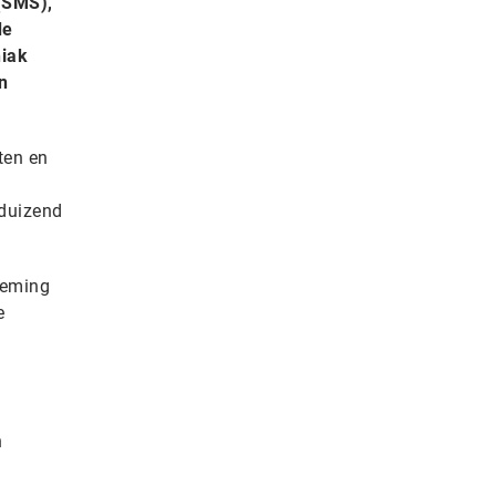
(SMS),
de
niak
n
ten en
eduizend
neming
e
n