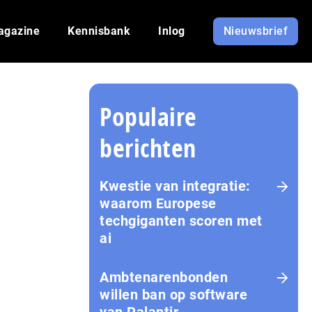
agazine
Kennisbank
Inlog
Nieuwsbrief
Populaire
berichten
Kwestie van integratie:
waarom Europese
techgiganten scoren met
ai
Amb­te­na­ren­bon­den
willen ban op software