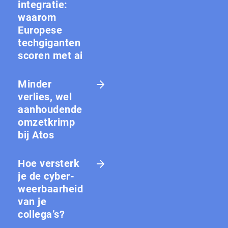
integratie:
waarom
Europese
techgiganten
scoren met ai
Minder
verlies, wel
aanhoudende
omzetkrimp
bij Atos
Hoe versterk
je de cy­ber­
weer­baar­heid
van je
collega’s?