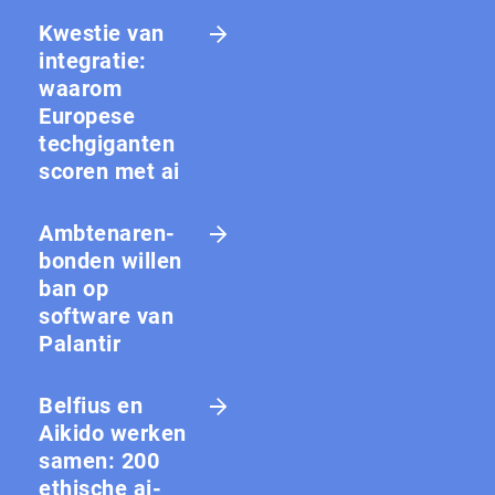
Kwestie van
integratie:
waarom
Europese
techgiganten
scoren met ai
Amb­te­na­ren­
bon­den willen
ban op
software van
Palantir
Belfius en
Aikido werken
samen: 200
ethische ai-