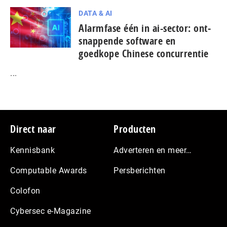
DATA & AI
Alarmfase één in ai-sector: ont­
snap­pen­de software en
goedkope Chinese con­cur­ren­tie
...
Footer
Direct naar
Producten
Kennisbank
Adverteren en meer…
Computable Awards
Persberichten
Colofon
Cybersec e-Magazine