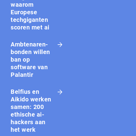
waarom
Europese
techgiganten
scoren met ai
Amb­te­na­ren­
bon­den willen
ban op
software van
Palantir
Belfius en
Aikido werken
samen: 200
ethische ai-
hackers aan
het werk