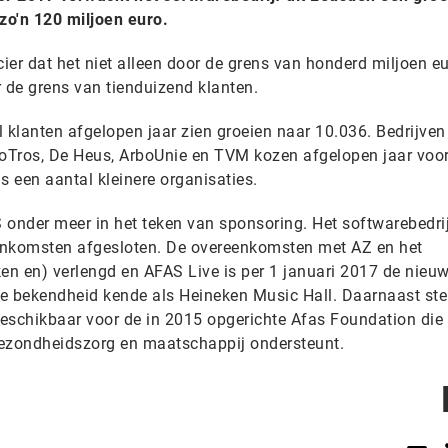
zo'n 120 miljoen euro.
er dat het niet alleen door de grens van honderd miljoen eu
de grens van tienduizend klanten.
 klanten afgelopen jaar zien groeien naar 10.036. Bedrijven
oTros, De Heus, ArboUnie en TVM kozen afgelopen jaar voo
ls een aantal kleinere organisaties.
 onder meer in het teken van sponsoring. Het softwarebedrij
eenkomsten afgesloten. De overeenkomsten met AZ en het
ken en) verlengd en AFAS Live is per 1 januari 2017 de nie
ote bekendheid kende als Heineken Music Hall. Daarnaast ste
eschikbaar voor de in 2015 opgerichte Afas Foundation die
 gezondheidszorg en maatschappij ondersteunt.