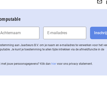
Computable
 toestemming aan Jaarbeurs B.V. om je naam en e-mailadres te verwerken voor het v
ble. Je kunt je toestemming te allen tijde intrekken via de af­meld­func­tie in de
 met jouw per­soons­ge­ge­vens? Klik dan
hier
voor ons privacy statement.