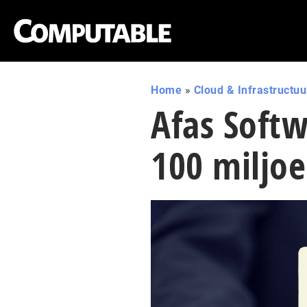
Home
»
Cloud & Infrastructuu
Afas Softw
100 miljo