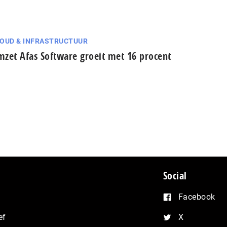
OUD & INFRASTRUCTUUR
zet Afas Software groeit met 16 procent
Social
Facebook
ef
X