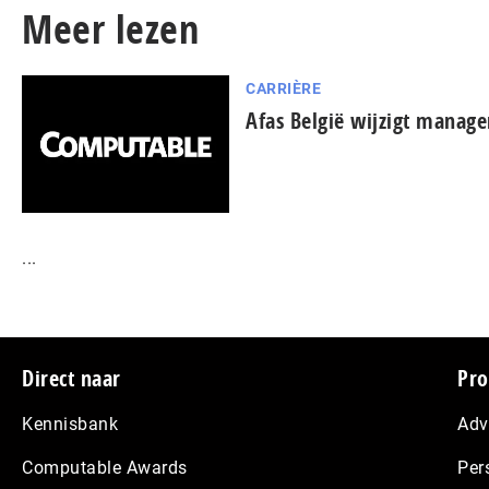
Meer lezen
CARRIÈRE
Afas België wijzigt manag
...
Footer
Direct naar
Pro
Kennisbank
Adv
Computable Awards
Per