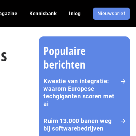
agazine
Kennisbank
Inlog
Nieuwsbrief
Populaire
ns
berichten
Kwestie van integratie:
waarom Europese
techgiganten scoren met
ai
Ruim 13.000 banen weg
bij softwarebedrijven