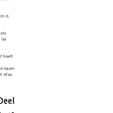
ro is
 als
r de
f heeft
uwe naam
lt Afas
Deel