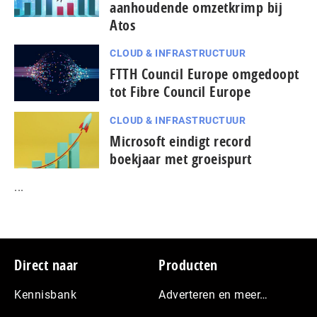
aanhoudende omzetkrimp bij
Atos
CLOUD & INFRASTRUCTUUR
FTTH Council Europe omgedoopt
tot Fibre Council Europe
CLOUD & INFRASTRUCTUUR
Microsoft eindigt record
boekjaar met groeispurt
...
Footer
Direct naar
Producten
Kennisbank
Adverteren en meer…