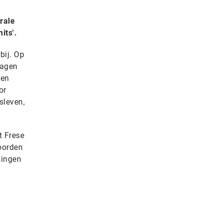
rale
its'.
bij. Op
lagen
 en
or
sleven,
t Frese
woorden
singen