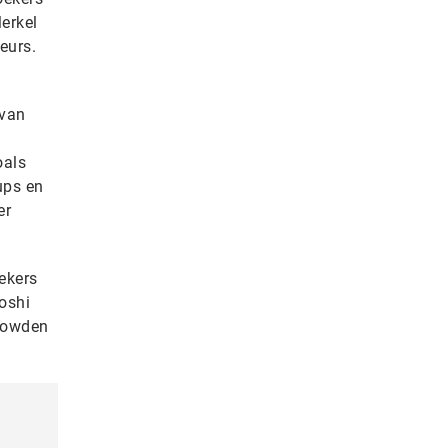
erkel
eurs.
 van
oals
ups en
er
ekers
roshi
Snowden