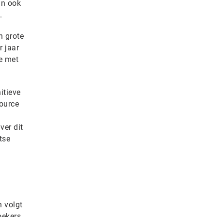
an ook
.
n grote
r jaar
e met
itieve
source
ver dit
tse
 volgt
oekers