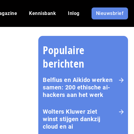
agazine
Kennisbank
Inlog
Nieuwsbrief
Populaire
berichten
Belfius en Aikido werken
samen: 200 ethische ai-
hackers aan het werk
Wolters Kluwer ziet
winst stijgen dankzij
cloud en ai