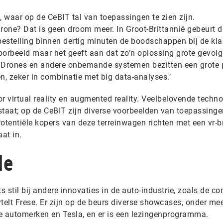
, waar op de CeBIT tal van toepassingen te zien zijn.
ne? Dat is geen droom meer. In Groot-Brittannië gebeurt di
bestelling binnen dertig minuten de boodschappen bij de kla
voorbeeld maar het geeft aan dat zo’n oplossing grote gevol
n. Drones en andere onbemande systemen bezitten een grote 
, zeker in combinatie met big data-analyses.’
or virtual reality en augmented reality. Veelbelovende techno
staat; op de CeBIT zijn diverse voorbeelden van toepassinge
otentiële kopers van deze terreinwagen richten met een vr-br
aat in.
le
 stil bij andere innovaties in de auto-industrie, zoals de c
ertelt Frese. Er zijn op de beurs diverse showcases, onder me
 automerken en Tesla, en er is een lezingenprogramma.