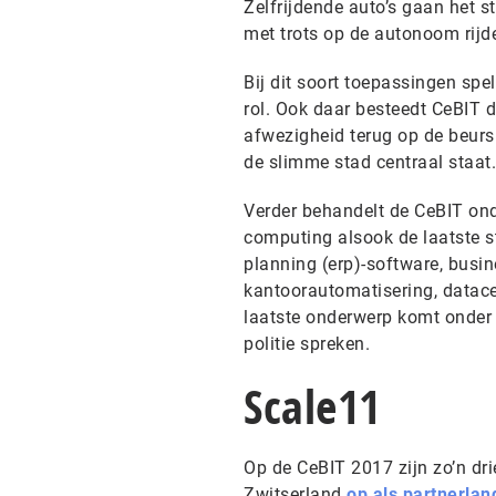
Zelfrijdende auto’s gaan het st
met trots op de autonoom rijde
Bij dit soort toepassingen spe
rol. Ook daar besteedt CeBIT 
afwezigheid terug op de beurs
de slimme stad centraal staat.
Verder behandelt de CeBIT onde
computing alsook de laatste s
planning (erp)-software, busin
kantoorautomatisering, datacen
laatste onderwerp komt onder
politie spreken.
Scale11
Op de CeBIT 2017 zijn zo’n dr
Zwitserland
op als partnerlan