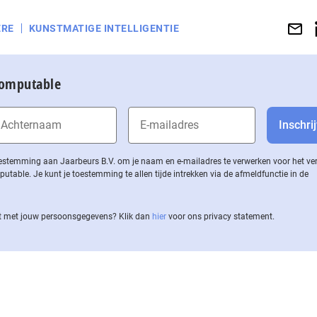
ERE
KUNSTMATIGE INTELLIGENTIE
Computable
 toestemming aan Jaarbeurs B.V. om je naam en e-mailadres te verwerken voor het v
ble. Je kunt je toestemming te allen tijde intrekken via de af­meld­func­tie in de
 met jouw per­soons­ge­ge­vens? Klik dan
hier
voor ons privacy statement.