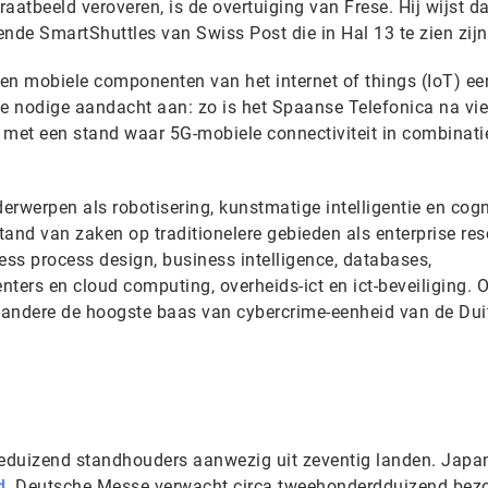
raatbeeld veroveren, is de overtuiging van Frese. Hij wijst d
nde SmartShuttles van Swiss Post die in Hal 13 te zien zijn
len mobiele componenten van het internet of things (IoT) ee
de nodige aandacht aan: zo is het Spaanse Telefonica na vie
 met een stand waar 5G-mobiele connectiviteit in combinati
rwerpen als robotisering, kunstmatige intelligentie en cogn
tand van zaken op traditionelere gebieden als enterprise re
ess process design, business intelligence, databases,
ters en cloud computing, overheids-ict en ict-beveiliging. O
 andere de hoogste baas van cybercrime-eenheid van de Dui
ieduizend standhouders aanwezig uit zeventig landen. Japan
d
. Deutsche Messe verwacht circa tweehonderdduizend bez