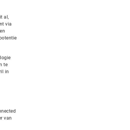
t al,
nt via
gen
potentie
logie
n te
il in
onnected
er van