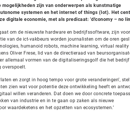
de mogelijkheden zijn van onderwerpen als kunstmatige
 autonome systemen en het internet of things (Iot). Het cent
e digitale economie, met als predicaat: 'd!conomy – no lim
gaat om de nieuwste hardware en bedrijfssoftware, zijn voor
ntie van de ict-vakbeurs worden journalisten om de oren ges
nologies, humanoid robots, machine learning, virtual reality
ns Oliver Frese, lid van de directieraad van beursorganisat
er allemaal vormen van de digitaliseringsgolf die het bedrijf
 overspoelt.
erlaten en zorgt in hoog tempo voor grote veranderingen’, stel
laten zien wat voor potentie deze ontwikkeling heeft en ant
itaal willen veranderen. Dat doen we door concrete toepas
akken van industrie en in te gaan op zaken als nieuwe
oor waardeketens en het opzetten van ecosystemen.’