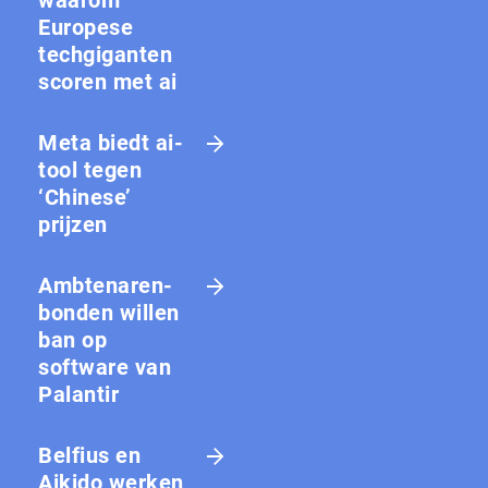
Europese
techgiganten
scoren met ai
Meta biedt ai-
tool tegen
‘Chinese’
prijzen
Amb­te­na­ren­
bon­den willen
ban op
software van
Palantir
Belfius en
Aikido werken