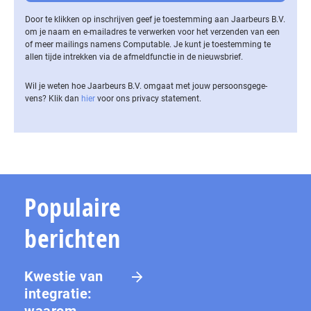
Door te klikken op inschrijven geef je toestemming aan Jaarbeurs B.V.
om je naam en e-mailadres te verwerken voor het verzenden van een
of meer mailings namens Computable. Je kunt je toestemming te
allen tijde intrekken via de af­meld­func­tie in de nieuwsbrief.
Wil je weten hoe Jaarbeurs B.V. omgaat met jouw per­soons­ge­ge­
vens? Klik dan
hier
voor ons privacy statement.
Populaire
berichten
Kwestie van
integratie:
waarom