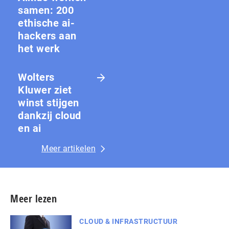
samen: 200
ethische ai-
hackers aan
het werk
Wolters
Kluwer ziet
winst stijgen
dankzij cloud
en ai
Meer artikelen
Meer lezen
CLOUD & INFRASTRUCTUUR