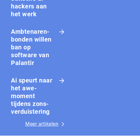
hackers aan
het werk
Amb­te­na­ren­
bon­den willen
ban op
software van
Palantir
Ai speurt naar
het awe-
moment
tijdens zons­
ver­duis­te­ring
Meer artikelen