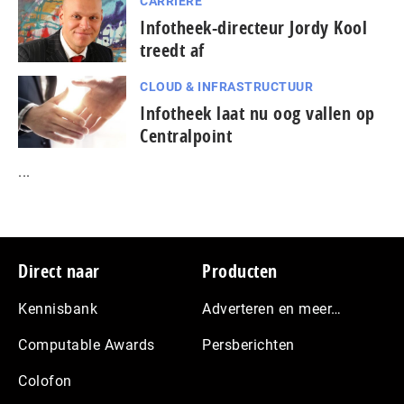
CARRIÈRE
Infotheek-directeur Jordy Kool
treedt af
CLOUD & INFRASTRUCTUUR
Infotheek laat nu oog vallen op
Centralpoint
...
Footer
Direct naar
Producten
Kennisbank
Adverteren en meer…
Computable Awards
Persberichten
Colofon