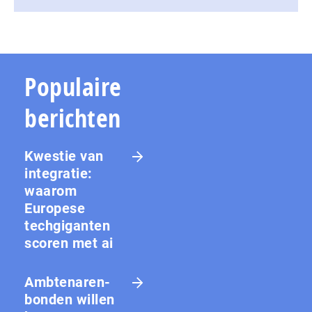
Populaire
berichten
Kwestie van
integratie:
waarom
Europese
techgiganten
scoren met ai
Amb­te­na­ren­
bon­den willen