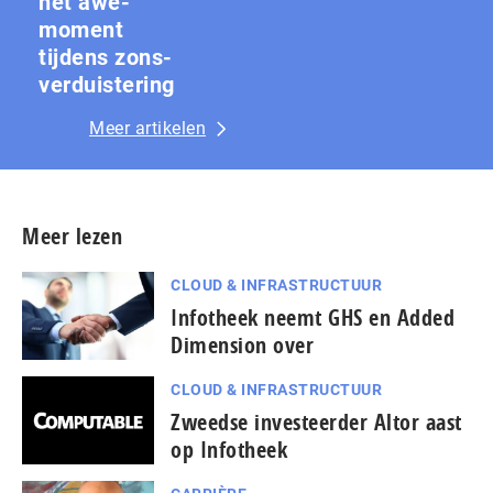
het awe-
moment
tijdens zons­
ver­duis­te­ring
Meer artikelen
Meer lezen
CLOUD & INFRASTRUCTUUR
Infotheek neemt GHS en Added
Dimension over
CLOUD & INFRASTRUCTUUR
Zweedse investeerder Altor aast
op Infotheek