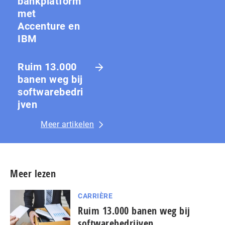
bankplatform
met
Accenture en
IBM
Ruim 13.000
banen weg bij
softwarebedri
jven
Meer artikelen
Meer lezen
CARRIÈRE
Ruim 13.000 banen weg bij
softwarebedrijven