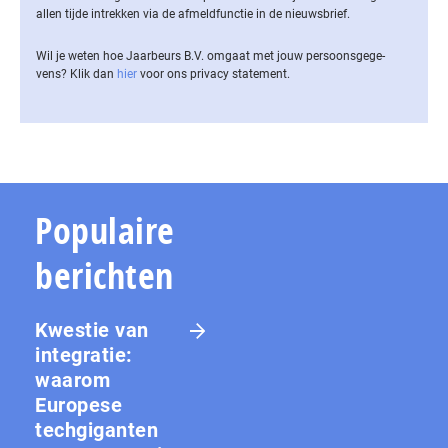
allen tijde intrekken via de af­meld­func­tie in de nieuwsbrief.
Wil je weten hoe Jaarbeurs B.V. omgaat met jouw per­soons­ge­ge­
vens? Klik dan
hier
voor ons privacy statement.
Populaire
berichten
Kwestie van
integratie:
waarom
Europese
techgiganten