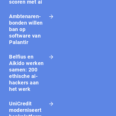
scoren met ai
Amb­te­na­ren­
bon­den willen
ban op
software van
Palantir
Belfius en
Aikido werken
samen: 200
ethische ai-
hackers aan
het werk
UniCredit
moderniseert