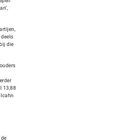
oepen
an’,
rtijen,
 deels
ij die
ouders
erder
el 13,88
 Icahn
 de