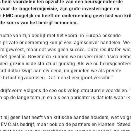
ns hem voordelen ten opzichte van een beursgenoteerde
voor de langetermijnvisie, zijn grote investeringen en
 EMC mogelijk en heeft de onderneming geen last van kri
de koers van het bedrijf bemoeien.
tructie van zijn bedrijf met het vooral in Europa bekende
en private onderneming kun je veel agressiever handelen. We 
rd geweest, maar dat was geen succes. Onze resultaten wis
 het geval is. Bovendien kunnen we nu veel meer risico neme
cieel gezien is de structuur gunstig. Als we nu beursgenotee
ard dollar kwijt aan dividend, nu genieten we als private
 belastingvoordelen. Dat maakt een groot verschil.’
edrijfsvorm volgens de ceo ook volop structurele voordelen. 
 op de lange termijn en als een oprichter is dat iets waar ik
dat hij geen last heeft van kritische aandeelhouders, wat vol
ll EMC als bedrijf, maar ook op de partners en klanten. ‘Stee