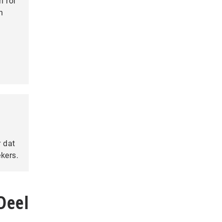
n rol
n
r dat
kers.
Deel