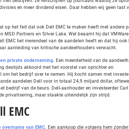
met bedrijven: ze verschijnen op journaals waarbij ze opr
divisies en meer dividend eisen. Daar hebben wij geen last v
aat op het feit dat ook Dell EMC te maken heeft met andere pa
jen MSD Partners en Silver Lake. Wel beaamt hij dat VMWare
ll EMC het merendeel van de aandelen heeft en dat hij ook b
ar aanleiding van kritische aandeelhouders verwacht.
een private onderneming.
Een meerderheid van de aandeelh
g destijds akkoord met het voorstel van oprichter en
l om het bedrijf over te nemen. Hij kocht samen met investe
aande aandelen Dell voor in totaal 24,9 miljard dollar, oftew
het bedrijf van de beurs. Dell-aanhouder en investeerder Carl
e privatisering, maar staakte uiteindelijk zijn strijd.
ll EMC
 de overname van EMC.
Een aankoop die volgens hem zonder