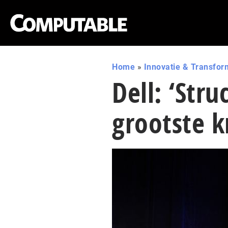
Home
»
Innovatie & Transfor
Dell: ‘Stru
grootste k