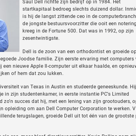
Saul Dell richtte zijn bedrijf op in 1984. Het
startkapitaal bedroeg slechts duizend dollar. Inm
is hij de langst zittende ceo in de computerbranc
de jongste bestuursvoorzitter die ooit een noterin
kreeg in de Fortune 500. Dat was in 1992, op zijn
zesentwintigste.
Dell is de zoon van een orthodontist en groeide op
egoede Joodse familie. Zijn eerste ervaring met computers
 hij een nieuwe Apple II-computer uit elkaar haalde, en opnieu
kijken of hem dat zou lukken.
versiteit van Texas in Austin en studeerde geneeskunde. Hi
 in zijn studentenkamer, in eerste instantie PC’s Limited
 zo’n succes dat hij, met een lening van zijn grootouders, o
 zijn opleiding om aan Dell Computer Corporation te werken. 
lende terugslagen, groeide Dell uit tot één van de grootste 