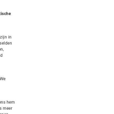
tische
zijn in
selden
n,
rd
‘We
gens hem
ds meer