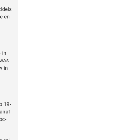
iddels
he en
g
 in
 was
w in
j
p 19-
Vanaf
pc-