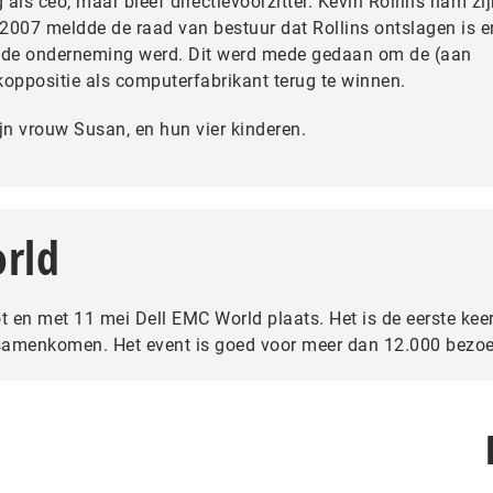
 als ceo, maar bleef directievoorzitter. Kevin Rollins nam zij
i 2007 meldde de raad van bestuur dat Rollins ontslagen is e
n de onderneming werd. Dit werd mede gedaan om de (aan
koppositie als computerfabrikant terug te winnen.
jn vrouw Susan, en hun vier kinderen.
rld
t en met 11 mei Dell EMC World plaats. Het is de eerste kee
samenkomen. Het event is goed voor meer dan 12.000 bezoe