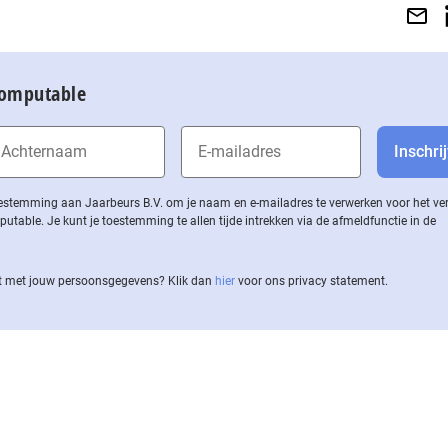
Computable
 toestemming aan Jaarbeurs B.V. om je naam en e-mailadres te verwerken voor het v
ble. Je kunt je toestemming te allen tijde intrekken via de af­meld­func­tie in de
 met jouw per­soons­ge­ge­vens? Klik dan
hier
voor ons privacy statement.