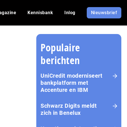
agazine
Kennisbank
Inlog
Nieuwsbrief
Populaire
berichten
UniCredit moderniseert
bankplatform met
Accenture en IBM
Schwarz Digits meldt
zich in Benelux