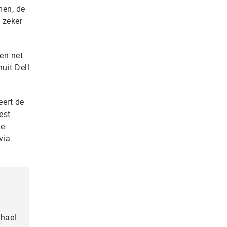
men, de
 zeker
en net
uit Dell
eert de
est
de
via
chael