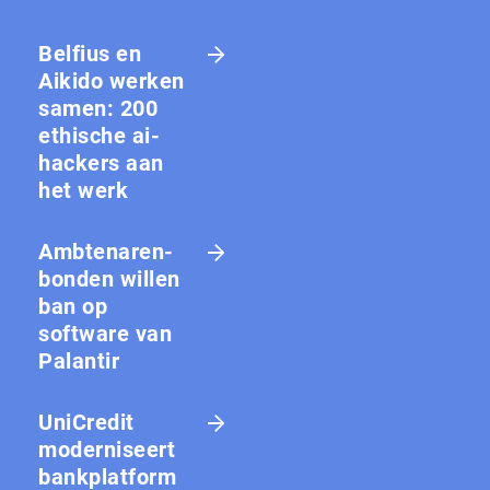
Belfius en
Aikido werken
samen: 200
ethische ai-
hackers aan
het werk
Amb­te­na­ren­
bon­den willen
ban op
software van
Palantir
UniCredit
moderniseert
bankplatform