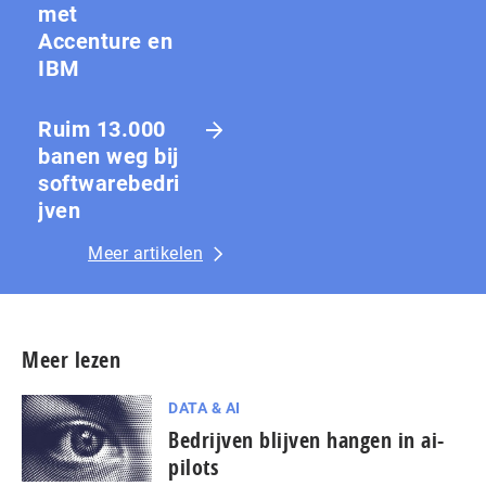
met
Accenture en
IBM
Ruim 13.000
banen weg bij
softwarebedri
jven
Meer artikelen
Meer lezen
DATA & AI
Bedrijven blijven hangen in ai-
pilots