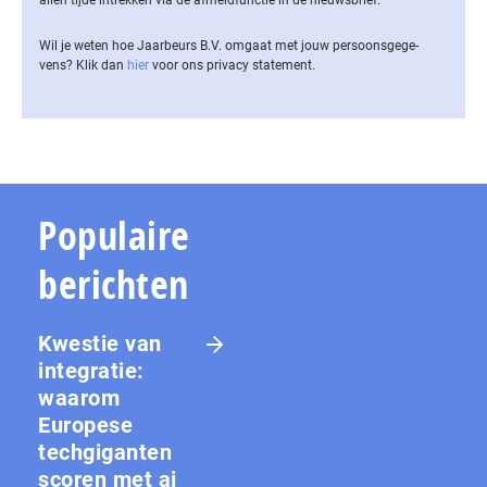
allen tijde intrekken via de af­meld­func­tie in de nieuwsbrief.
Wil je weten hoe Jaarbeurs B.V. omgaat met jouw per­soons­ge­ge­
vens? Klik dan
hier
voor ons privacy statement.
Populaire
berichten
Kwestie van
integratie:
waarom
Europese
techgiganten
scoren met ai