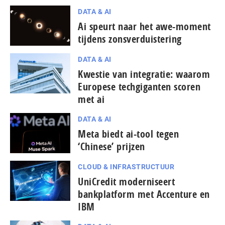
DATA & AI
Ai speurt naar het awe-moment
tijdens zons­ver­duis­te­ring
DATA & AI
Kwestie van integratie: waarom
Europese techgiganten scoren
met ai
DATA & AI
Meta biedt ai-tool tegen
‘Chinese’ prijzen
CLOUD & INFRASTRUCTUUR
UniCredit moderniseert
bankplatform met Accenture en
IBM