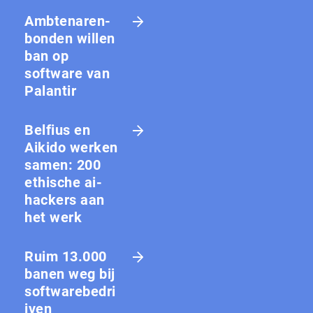
Amb­te­na­ren­
bon­den willen
ban op
software van
Palantir
Belfius en
Aikido werken
samen: 200
ethische ai-
hackers aan
het werk
Ruim 13.000
banen weg bij
softwarebedri
jven