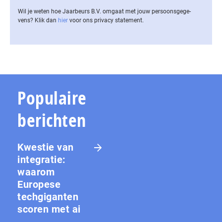
Wil je weten hoe Jaarbeurs B.V. omgaat met jouw per­soons­ge­ge­
vens? Klik dan
hier
voor ons privacy statement.
Populaire
berichten
Kwestie van
integratie:
waarom
Europese
techgiganten
scoren met ai