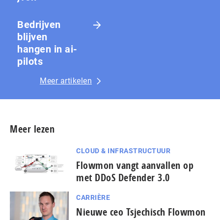
Bedrijven
blijven
hangen in ai-
pilots
Meer artikelen
Meer lezen
CLOUD & INFRASTRUCTUUR
Flowmon vangt aanvallen op
met DDoS Defender 3.0
CARRIÈRE
Nieuwe ceo Tsjechisch Flowmon