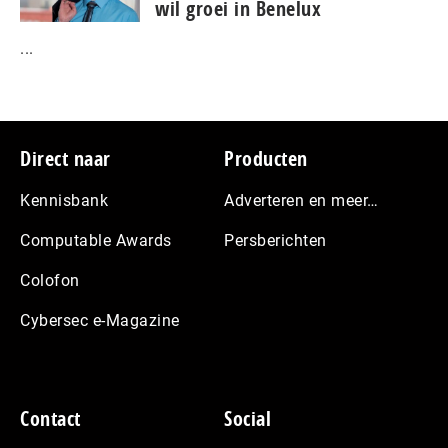
wil groei in Benelux
...
Footer
Direct naar
Producten
Kennisbank
Adverteren en meer…
Computable Awards
Persberichten
Colofon
Cybersec e-Magazine
Contact
Social