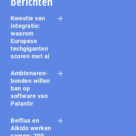
berichten
Kwestie van
integratie:
waarom
Europese
techgiganten
scoren met ai
Amb­te­na­ren­
bon­den willen
ban op
software van
Palantir
Belfius en
Aikido werken
samen: 200