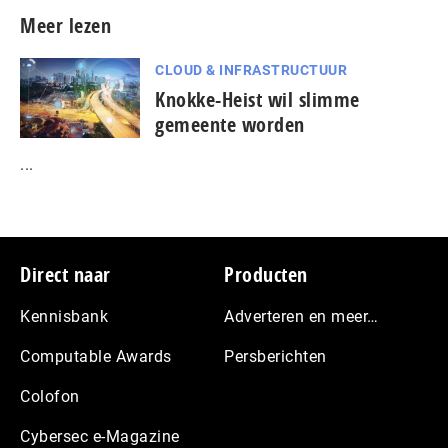
Meer lezen
CLOUD & INFRASTRUCTUUR
Knokke-Heist wil slimme
gemeente worden
...
Footer
Direct naar
Producten
Kennisbank
Adverteren en meer…
Computable Awards
Persberichten
Colofon
Cybersec e-Magazine