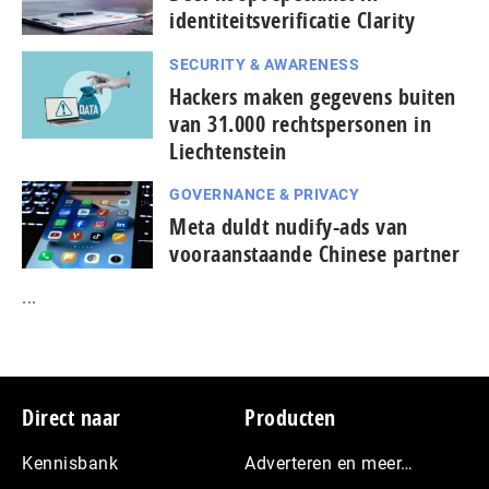
identiteitsverificatie Clarity
SECURITY & AWARENESS
Hackers maken gegevens buiten
van 31.000 rechtspersonen in
Liechtenstein
GOVERNANCE & PRIVACY
Meta duldt nudify-ads van
vooraanstaande Chinese partner
...
Footer
Direct naar
Producten
Kennisbank
Adverteren en meer…