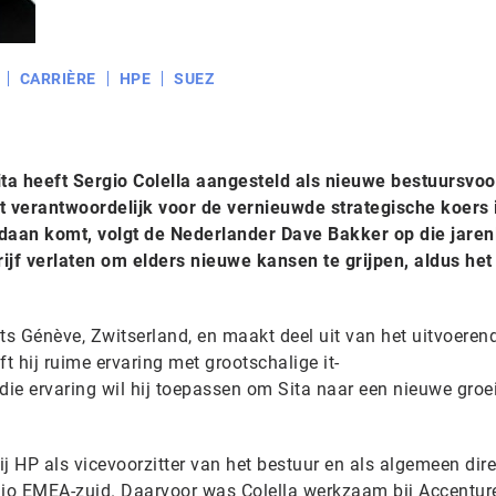
CARRIÈRE
HPE
SUEZ
a heeft Sergio Colella aangesteld als nieuwe bestuursvoor
t verantwoordelijk voor de vernieuwde strategische koers 
andaan komt, volgt de Nederlander Dave Bakker op die jaren
rijf verlaten om elders nieuwe kansen te grijpen, aldus het 
ts Génève, Zwitserland, en maakt deel uit van het uitvoeren
t hij ruime ervaring met grootschalige it-
ie ervaring wil hij toepassen om Sita naar een nieuwe groei
bij HP als vicevoorzitter van het bestuur en als algemeen dir
gio EMEA-zuid. Daarvoor was Colella werkzaam bij Accentur