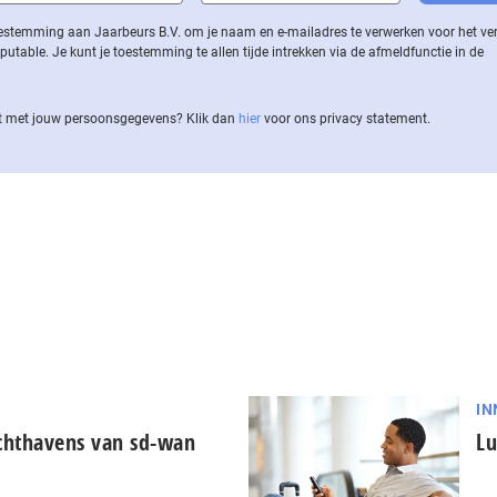
 toestemming aan Jaarbeurs B.V. om je naam en e-mailadres te verwerken voor het v
ble. Je kunt je toestemming te allen tijde intrekken via de af­meld­func­tie in de
 met jouw per­soons­ge­ge­vens? Klik dan
hier
voor ons privacy statement.
IN
uchthavens van sd-wan
Lu