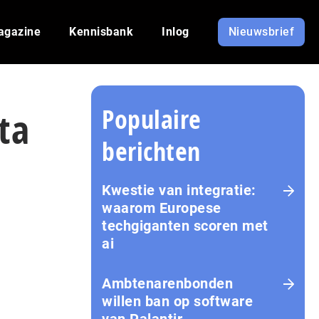
agazine
Kennisbank
Inlog
Nieuwsbrief
Populaire
ta
berichten
Kwestie van integratie:
waarom Europese
techgiganten scoren met
ai
Amb­te­na­ren­bon­den
willen ban op software