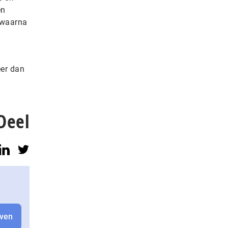
en
, waarna
eer dan
Deel