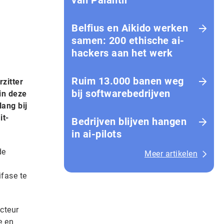
van Palantir
Belfius en Aikido werken
samen: 200 ethische ai-
hackers aan het werk
Ruim 13.000 banen weg
zitter
bij softwarebedrijven
in deze
lang bij
it-
Bedrijven blijven hangen
in ai-pilots
de
Meer artikelen
fase te
ecteur
e en