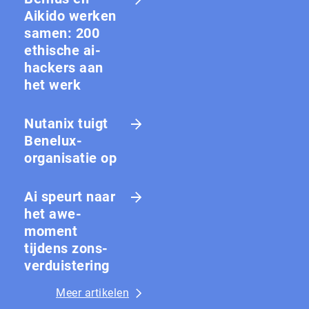
Aikido werken
samen: 200
ethische ai-
hackers aan
het werk
Nutanix tuigt
Benelux-
organisatie op
Ai speurt naar
het awe-
moment
tijdens zons­
ver­duis­te­ring
Meer artikelen