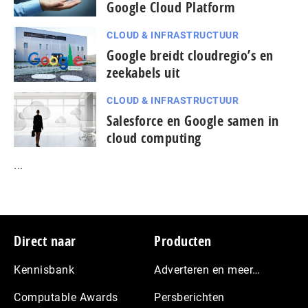
Google Cloud Platform
CLOUD & INFRASTRUCTUUR
Google breidt cloudregio’s en
zeekabels uit
CLOUD & INFRASTRUCTUUR
Salesforce en Google samen in
cloud computing
...
Footer
Direct naar
Producten
Kennisbank
Adverteren en meer…
Computable Awards
Persberichten