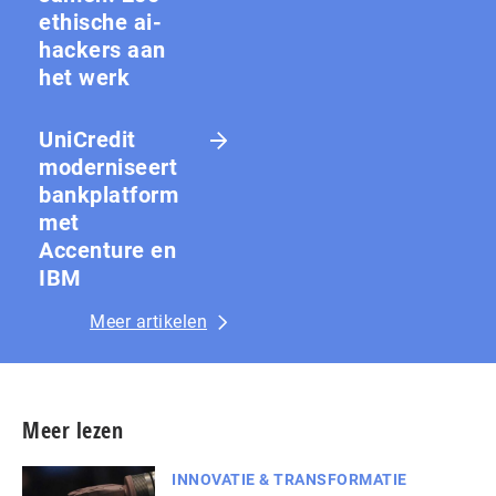
ethische ai-
hackers aan
het werk
UniCredit
moderniseert
bankplatform
met
Accenture en
IBM
Meer artikelen
Meer lezen
INNOVATIE & TRANSFORMATIE