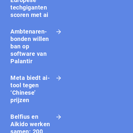
techgiganten
scoren met ai
Amb­te­na­ren­
bon­den willen
ban op
software van
Palantir
Meta biedt ai-
tool tegen
‘Chinese’
prijzen
Belfius en
Aikido werken
samen: 200