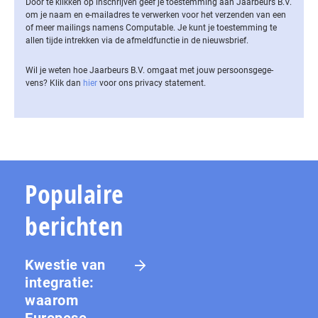
Door te klikken op inschrijven geef je toestemming aan Jaarbeurs B.V.
om je naam en e-mailadres te verwerken voor het verzenden van een
of meer mailings namens Computable. Je kunt je toestemming te
allen tijde intrekken via de af­meld­func­tie in de nieuwsbrief.
Wil je weten hoe Jaarbeurs B.V. omgaat met jouw per­soons­ge­ge­
vens? Klik dan
hier
voor ons privacy statement.
Populaire
berichten
Kwestie van
integratie:
waarom
Europese