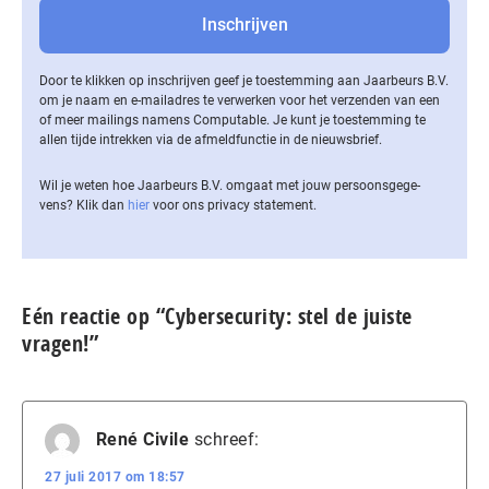
Door te klikken op inschrijven geef je toestemming aan Jaarbeurs B.V.
om je naam en e-mailadres te verwerken voor het verzenden van een
of meer mailings namens Computable. Je kunt je toestemming te
allen tijde intrekken via de af­meld­func­tie in de nieuwsbrief.
Wil je weten hoe Jaarbeurs B.V. omgaat met jouw per­soons­ge­ge­
vens? Klik dan
hier
voor ons privacy statement.
Eén reactie op “Cybersecurity: stel de juiste
vragen!”
René Civile
schreef:
27 juli 2017 om 18:57