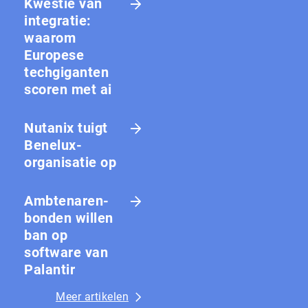
Kwestie van
integratie:
waarom
Europese
techgiganten
scoren met ai
Nutanix tuigt
Benelux-
organisatie op
Amb­te­na­ren­
bon­den willen
ban op
software van
Palantir
Meer artikelen