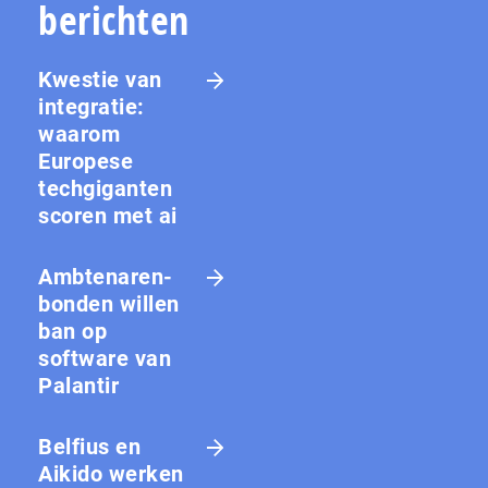
berichten
Kwestie van
integratie:
waarom
Europese
techgiganten
scoren met ai
Amb­te­na­ren­
bon­den willen
ban op
software van
Palantir
Belfius en
Aikido werken