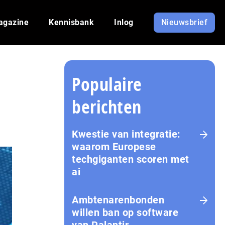
agazine
Kennisbank
Inlog
Nieuwsbrief
Populaire
berichten
Kwestie van integratie:
waarom Europese
techgiganten scoren met
ai
Amb­te­na­ren­bon­den
willen ban op software