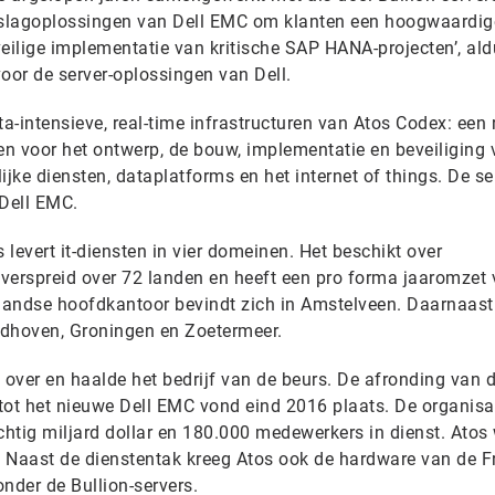
slagoplossingen van Dell EMC om klanten een hoogwaardig
eilige implementatie van kritische SAP HANA-projecten’, ald
oor de server-oplossingen van Dell.
ta-intensieve, real-time infrastructuren van Atos Codex: een 
en voor het ontwerp, de bouw, implementatie en beveiliging
ijke diensten, dataplatforms en het internet of things. De se
 Dell EMC.
levert it-diensten in vier domeinen. Het beschikt over
erspreid over 72 landen en heeft een pro forma jaaromzet
rlandse hoofdkantoor bevindt zich in Amstelveen. Daarnaast 
ndhoven, Groningen en Zoetermeer.
over en haalde het bedrijf van de beurs. De afronding van 
 tot het nieuwe Dell EMC vond eind 2016 plaats. De organisa
htig miljard dollar en 180.000 medewerkers in dienst. Atos
 Naast de dienstentak kreeg Atos ook de hardware van de F
nder de Bullion-servers.