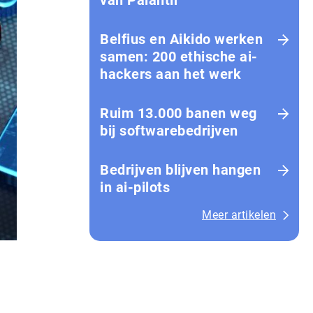
van Palantir
Belfius en Aikido werken
samen: 200 ethische ai-
hackers aan het werk
Ruim 13.000 banen weg
bij softwarebedrijven
Bedrijven blijven hangen
in ai-pilots
Meer artikelen