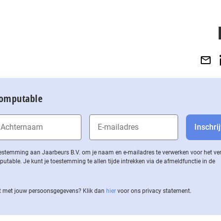
Computable
 toestemming aan Jaarbeurs B.V. om je naam en e-mailadres te verwerken voor het v
ble. Je kunt je toestemming te allen tijde intrekken via de af­meld­func­tie in de
 met jouw per­soons­ge­ge­vens? Klik dan
hier
voor ons privacy statement.