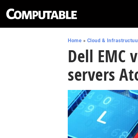
Home
»
Cloud & Infrastructuu
Dell EMC v
servers At