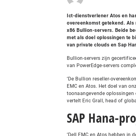
Ict-dienstverlener Atos en h
overeenkomst getekend. Als re
x86 Bullion-servers. Beide b
met als doel oplossingen te bi
van private clouds en Sap Ha
Bullion-servers zijn gecertifi
van PowerEdge-servers comple
‘De Bullion reseller-overeenko
EMC en Atos. Het doel van on
toonaangevende oplossingen om
vertelt Eric Grall, head of glob
SAP Hana-pro
‘Dell EMC en Atos hebben in d