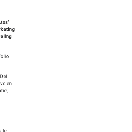
tos’
rketing
keling
olio
Dell
eve en
ie’,
 te