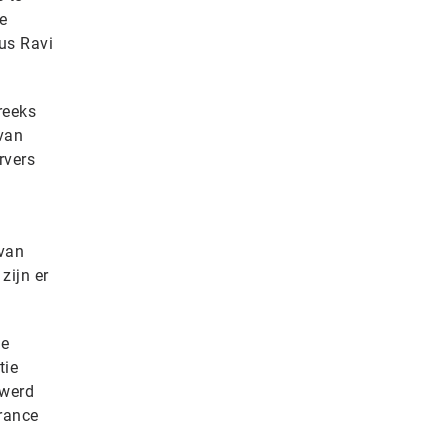
e
us Ravi
reeks
 van
rvers
 van
zijn er
de
tie
 werd
rance