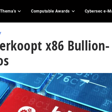
Thema’s
Computable Awards
Cybersec e-M
r
erkoopt x86 Bullion-
os