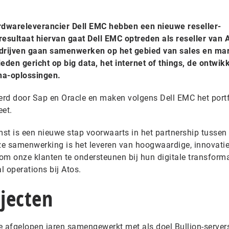
ardwareleverancier Dell EMC hebben een nieuwe reseller-
sultaat hiervan gaat Dell EMC optreden als reseller van A
edrijven gaan samenwerken op het gebied van sales en ma
eden gericht op big data, het internet of things, de ontwik
na-oplossingen.
ceerd door Sap en Oracle en maken volgens Dell EMC het portf
et.
mst is een nieuwe stap voorwaarts in het partnership tussen 
ze samenwerking is het leveren van hoogwaardige, innovati
 onze klanten te ondersteunen bij hun digitale transformat
al operations bij Atos.
jecten
e afgelopen jaren samengewerkt met als doel Bullion-servers