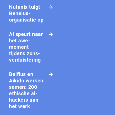
Nutanix tuigt
Benelux-
organisatie op
Ai speurt naar
het awe-
moment
tijdens zons­
ver­duis­te­ring
Belfius en
Aikido werken
samen: 200
ethische ai-
hackers aan
het werk