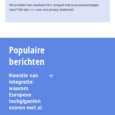
Wil je weten hoe Jaarbeurs B.V. omgaat met jouw per­soons­ge­ge­
vens? Klik dan
hier
voor ons privacy statement.
Populaire
berichten
Kwestie van
integratie:
waarom
Europese
techgiganten
scoren met ai