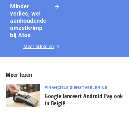
Minder
verlies, wel
aanhoudende
omzetkrimp
bij Atos
Meer artikelen
Meer lezen
FINANCIËLE DIENSTVERLENING
Google lanceert Android Pay ook
in België
...