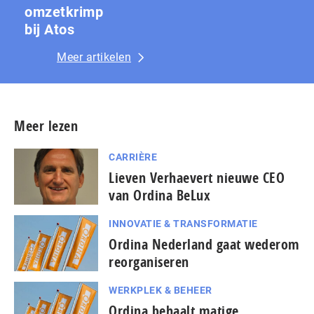
omzetkrimp
bij Atos
Meer artikelen
Meer lezen
CARRIÈRE
Lieven Verhaevert nieuwe CEO
van Ordina BeLux
INNOVATIE & TRANSFORMATIE
Ordina Nederland gaat wederom
reorganiseren
WERKPLEK & BEHEER
Ordina behaalt matige