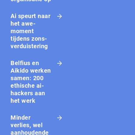
Ai speurt naar
het awe-
moment
tijdens zons­
ver­duis­te­ring
Belfius en
Aikido werken
samen: 200
ethische ai-
hackers aan
het werk
Minder
verlies, wel
aanhoudende