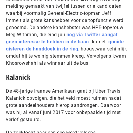
melding gemaakt van twijfel tussen drie kandidaten,
waarbij voormalig General-Electric-topman Jeff
Immelt als grote kanshebber voor de topfunctie werd
genoemd. De andere kanshebster was HPE-topvrouw
Meg Withman, die eind juli
nog via Twitter aangaf
geen interesse te hebben in de baan
. Immelt
gooide
gisteren de handdoek in de ring
, hoogstwaarschijnlijk
omdat hij te weinig stemmen kreeg. Vervolgens kwam
Khosrowshahi als winnaar uit de bus.
Kalanick
De 48-jarige Iraanse Amerikaan gaat bij Uber Travis
Kalanick opvolgen, die het veld moest ruimen nadat
grote aandeelhouders hierop aandrongen. Daarvoor
was hij al vanaf juni 2017 voor onbepaalde tijd met
verlof gestuurd.
De zoektocht naar een ceo werd volgens