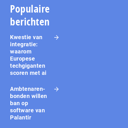
Populaire
berichten
Kwestie van
integratie:
waarom
Europese
techgiganten
scoren met ai
Amb­te­na­ren­
bon­den willen
ban op
software van
Palantir