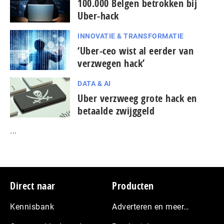
100.000 Belgen betrokken bij
Uber-hack
INNOVATIE & TRANSFORMATIE
‘Uber-ceo wist al eerder van
verzwegen hack’
DATA & AI
Uber verzweeg grote hack en
betaalde zwijggeld
...
Footer
Direct naar
Producten
Kennisbank
Adverteren en meer…